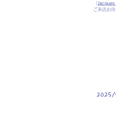
​「
Jacqu
​ご来店お
202