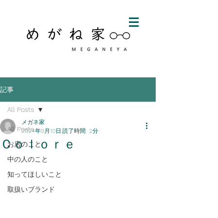
記事
All Posts
メガネ家
All Posts
2024年9月10日
読了時間: 2分
Ｃｏｌｏｒｅ
お店のこと
中の人のこと
知ってほしいこと
取扱いブランド