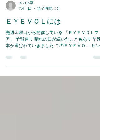
メガネ家
7月14日
読了時間: 2分
ＥＹＥＶＯＬには
先週金曜日から開催している 「ＥＹＥＶＯＬフェ
ア」 予報通り 晴れの日が続いたこともあり 早速何
本か選ばれていきました このＥＹＥＶＯＬ サング
ラスがメインですが 実はメガネフレームも あるん
です 今回はこのフェアでお借りしている メガネフ
レームをご紹介します ＬＥＩＦＥＲ３ ＲＸ 前回の
ブログでもご紹介していた ＬＥＩＦＥＲ３の メガ
ネフレームタイプです サイズも２サイズ展開 サン
グラスフレームには 取り入れられていない カラー
もあります ＳＨＡＷ ＲＸ こちらも前回紹介した
ＳＨＡＷのメガネフレームタイプです サングラス
のサイズより 小さいサイズがあり こちらも２サイ
ズ展開あります 写真にあるネイビーは クール感も
あってキレイです（＾－＾） ＣＯＮＬＯＮ３ ＲＸ