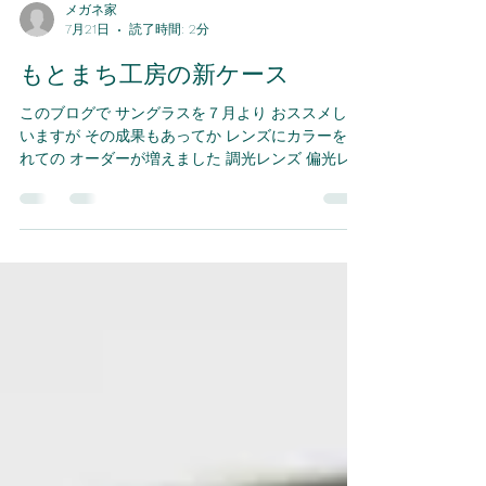
メガネ家
7月21日
読了時間: 2分
もとまち工房の新ケース
このブログで サングラスを７月より おススメして
いますが その成果もあってか レンズにカラーを入
れての オーダーが増えました 調光レンズ 偏光レン
ズ カラーレンズ 今月はそれこそ まんべんなく頂い
ています きっとこのブログと 清家の夏めがねが 効
果を生んでいるんだと 勝手に信じています （＾－
＾） 昨年のこちらのブログで 紹介したもとまち工
房さん 昨年の２月から 常にもとまち工房さんのケ
ースは 当店に置いています もとまち工房さんのめ
がねケース 全て手作りの １００％ハンドメイド 出
し入れしやすいケースで 綿を厚めに取り入れてい
るので クッション性もあり ケースに入れためがね
は 包みこまれています この度 もとまち工房さんか
ら 以前から練っていたという 新しいケースが仕上
がりました そして そのケースを当店に 置かせてい