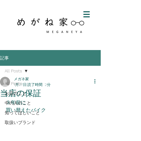
記事
All Posts
メガネ家
All Posts
1月27日
読了時間: 2分
当店の保証
お店のこと
３年前に
中の人のこと
買い替えたバイク
知ってほしいこと
取扱いブランド