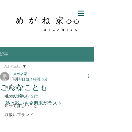
記事
All Posts
メガネ家
All Posts
5月19日
読了時間: 2分
こんなことも
お店のこと
１カ月半あった
中の人のこと
熱き戦いも今週末がラスト
知ってほしいこと
取扱いブランド